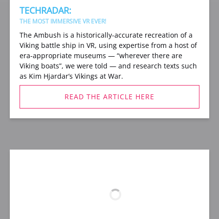
TECHRADAR:
THE MOST IMMERSIVE VR EVER!
The Ambush is a historically-accurate recreation of a
Viking battle ship in VR, using expertise from a host of
era-appropriate museums — “wherever there are
Viking boats”, we were told — and research texts such
as Kim Hjardar’s Vikings at War.
READ THE ARTICLE HERE
(opens
in
new
window)