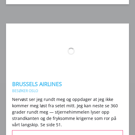
(opens
in
new
window)
BRUSSELS AIRLINES
BESØKER OSLO
Nervøst ser jeg rundt meg og oppdager at jeg ikke
kommer meg løst fra setet mitt. Jeg kan neste se 360
grader rundt meg — stjernehimmelen lyser opp
strandkanten og de fryksomme krigerne som ror på
vårt langskip. Se side 51.