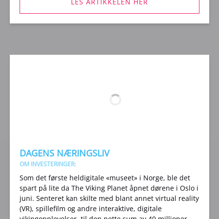
LES ARTIKKELEN HER
(opens
in
new
window)
DAGENS NÆRINGSLIV
OM INVESTERINGER:
Som det første heldigitale «museet» i Norge, ble det
spart på lite da The Viking Planet åpnet dørene i Oslo i
juni. Senteret kan skilte med blant annet virtual reality
(VR), spillefilm og andre interaktive, digitale
vikingopplevelser, til den nette sum av 40 millioner