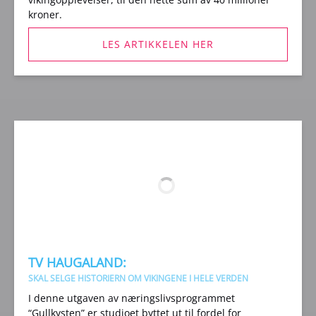
kroner.
LES ARTIKKELEN HER
(opens
in
new
window)
TV HAUGALAND:
SKAL SELGE HISTORIERN OM VIKINGENE I HELE VERDEN
I denne utgaven av næringslivsprogrammet
“Gullkysten” er studioet byttet ut til fordel for