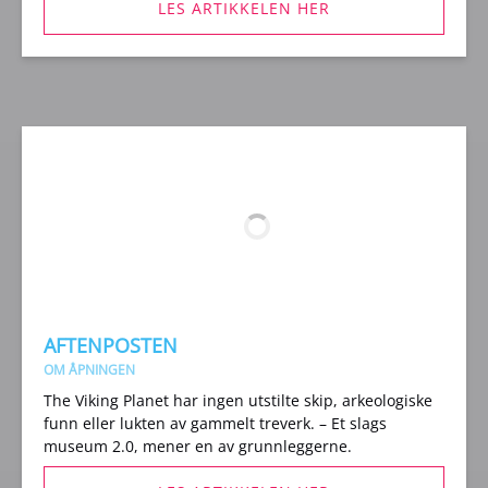
LES ARTIKKELEN HER
(opens
in
new
window)
AFTENPOSTEN
OM ÅPNINGEN
The Viking Planet har ingen utstilte skip, arkeologiske
funn eller lukten av gammelt treverk. – Et slags
museum 2.0, mener en av grunnleggerne.