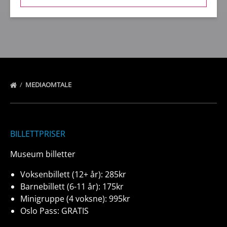
(opens
in
new
window)
MEDIAOMTALE
BILLETTPRISER
Museum billetter
Voksenbillett (12+ år): 285kr
Barnebillett (6-11 år): 175kr
Minigruppe (4 voksne): 995kr
Oslo Pass: GRATIS