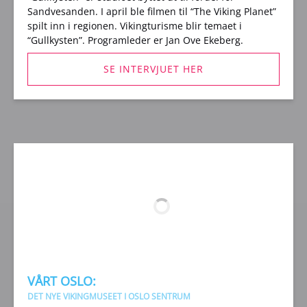
Sandvesanden. I april ble filmen til “The Viking Planet”
spilt inn i regionen. Vikingturisme blir temaet i
“Gullkysten”. Programleder er Jan Ove Ekeberg.
SE INTERVJUET HER
(opens
in
new
window)
VÅRT OSLO:
DET NYE VIKINGMUSEET I OSLO SENTRUM