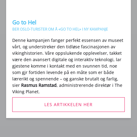
Go to Hel
BER OSLO-TURISTER OM Å «GO TO HEL» I NY KAMPANJE
Denne kampanjen fanger perfekt essensen av museet
vårt, og understreker den tidløse fascinasjonen av
vikinghistorien. Våre oppslukende opplevelser, takket
være den avansert digitale og interaktiv teknologi, lar
gjestene komme i kontakt med en svunnen tid, noe
som gjr fortiden levende på en måte som er både
lærerikt og spennende – og ganske brutalt og farlig,
sier
Rasmus Ramstad
, administrerende direktør i The
Viking Planet.
LES ARTIKKELEN HER