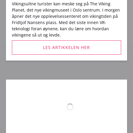
Vikingsultne turister kan meske seg på The Viking
Planet, det nye vikingmuseet i Oslo sentrum. I morgen
åpner det nye opplevelsessenteret om vikingtiden på
Fridtjof Nansens plass. Med det siste innen VR-
teknologi foran øynene, kan du lære om hvordan
vikingene så ut og levde.
LES ARTIKKELEN HER
(opens
in
new
window)