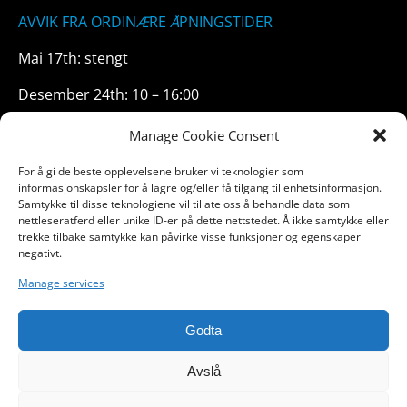
AVVIK FRA ORDIN
Æ
RE
Å
PNINGSTIDER
Mai 17th: stengt
Desember 24th: 10 – 16:00
Manage Cookie Consent
For å gi de beste opplevelsene bruker vi teknologier som
informasjonskapsler for å lagre og/eller få tilgang til enhetsinformasjon.
Samtykke til disse teknologiene vil tillate oss å behandle data som
nettleseratferd eller unike ID-er på dette nettstedet. Å ikke samtykke eller
trekke tilbake samtykke kan påvirke visse funksjoner og egenskaper
negativt.
Salgsvilkår
Manage services
Kjøpsbetingelser
Godta
Avslå