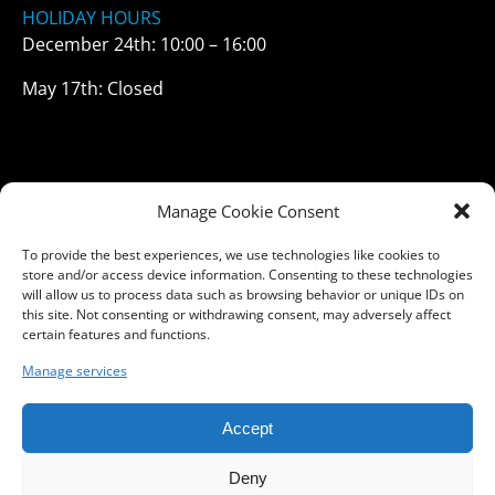
HOLIDAY
HOURS
December 24th: 10:00 – 16:00
May 17th: Closed
Manage Cookie Consent
To provide the best experiences, we use technologies like cookies to
Privacy Policy
store and/or access device information. Consenting to these technologies
will allow us to process data such as browsing behavior or unique IDs on
Kjøpsbetingelser
this site. Not consenting or withdrawing consent, may adversely affect
Plan your visit
certain features and functions.
FRANCHISE-MULIGHETER
Manage services
FAQ
Accept
Deny