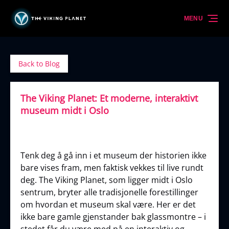
Skip to primary navigation
Skip to content
Skip to footer
MENU
Back to Blog
The Viking Planet: Et moderne, interaktivt
museum midt i Oslo
Tenk deg å gå inn i et museum der historien ikke
bare vises fram, men faktisk vekkes til live rundt
deg. The Viking Planet, som ligger midt i Oslo
sentrum, bryter alle tradisjonelle forestillinger
om hvordan et museum skal være. Her er det
ikke bare gamle gjenstander bak glassmontre – i